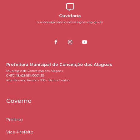
Ouvidoria
ouvidoria@conceicaodasalagoas.mg.gov.br
Prefeitura Municipal de Conceição das Alagoas
Município de Conceição das Alagoas
CNPJ: 18.428.854/0001-39
Rua Floriano Peixoto, 395 - Bairro Centro
Governo
Prefeito
Vice-Prefeito