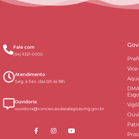
Gov
Fale com
(34) 3321-0000
Pref
Vice
Atendimento
Aqui
Seg. à Sex. das 12h às 18h
DMAE
Esgo
Ouvidoria
Vigi
ouvidoria@conceicaodasalagoas.mg.gov.br
Ouvi
Patr
Proc