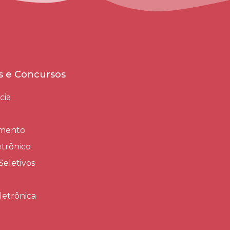
es e Concursos
cia
amento
trônico
Seletivos
letrônica