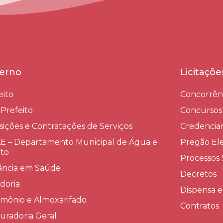
erno
Licitaçõ
eito
Concorrên
-Prefeito
Concursos
sições e Contratações de Serviços​
Credenci
 – Departamento Municipal de Água e
Pregão Ele
to
Processos 
lância em Saúde
Decretos
doria
Dispensa e
imônio e Almoxarifado
Contratos
uradoria Geral