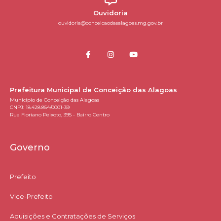
Ouvidoria
ouvidoria@conceicaodasalagoas.mg.gov.br
Prefeitura Municipal de Conceição das Alagoas
Município de Conceição das Alagoas
CNPJ: 18.428.854/0001-39
Rua Floriano Peixoto, 395 - Bairro Centro
Governo
Prefeito
Vice-Prefeito
Aquisições e Contratações de Serviços​