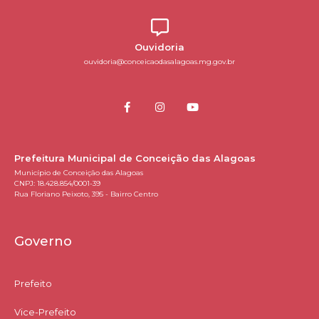
Ouvidoria
ouvidoria@conceicaodasalagoas.mg.gov.br
Prefeitura Municipal de Conceição das Alagoas
Município de Conceição das Alagoas
CNPJ: 18.428.854/0001-39
Rua Floriano Peixoto, 395 - Bairro Centro
Governo
Prefeito
Vice-Prefeito