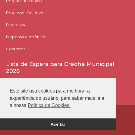
Pregão Eletrônico
Processos Seletivos
Decretos
Dispensa eletrônica
Contratos
Lista de Espera para Creche Municipal
2026
Acessar Lista
Este site usa cookies para melhorar a
experiência do usuário, para saber mais leia
a nossa
Política de Cookies.
Prefeitura Municipal de Conceição das Alagoas
Aceitar