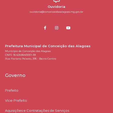
Ouvidoria
ouvidoria@conceicaodasalagoas.mg.gov.br
Prefeitura Municipal de Conceição das Alagoas
Município de Conceição das Alagoas
CNPJ: 18.428.854/0001-39
Rua Floriano Peixoto, 395 - Bairro Centro
Governo
Prefeito
Vice-Prefeito
Aquisições e Contratações de Serviços​