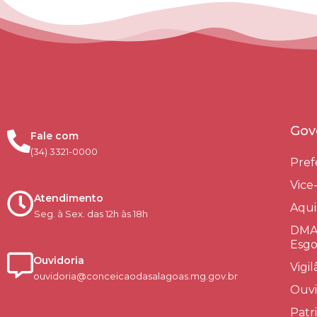
Gov
Fale com
(34) 3321-0000
Pref
Vice
Atendimento
Aqui
Seg. à Sex. das 12h às 18h
DMAE
Esgo
Ouvidoria
Vigi
ouvidoria@conceicaodasalagoas.mg.gov.br
Ouvi
Patr