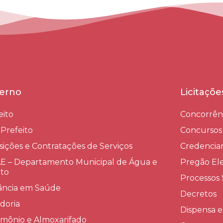
erno
Licitaçõ
eito
Concorrên
-Prefeito
Concursos
sições e Contratações de Serviços​
Credenci
 – Departamento Municipal de Água e
Pregão Ele
to
Processos 
lância em Saúde
Decretos
doria
Dispensa e
imônio e Almoxarifado