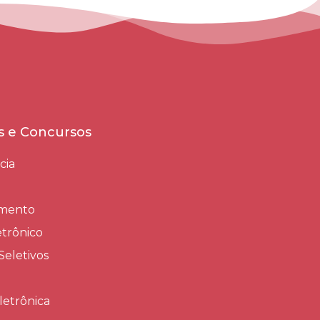
es e Concursos
cia
amento
trônico
Seletivos
letrônica