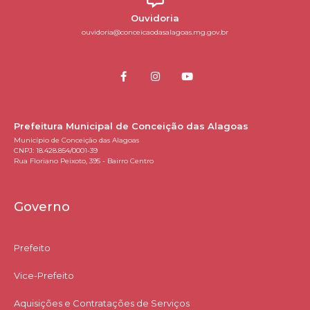
Ouvidoria
ouvidoria@conceicaodasalagoas.mg.gov.br
Prefeitura Municipal de Conceição das Alagoas
Município de Conceição das Alagoas
CNPJ: 18.428.854/0001-39
Rua Floriano Peixoto, 395 - Bairro Centro
Governo
Prefeito
Vice-Prefeito
Aquisições e Contratações de Serviços​