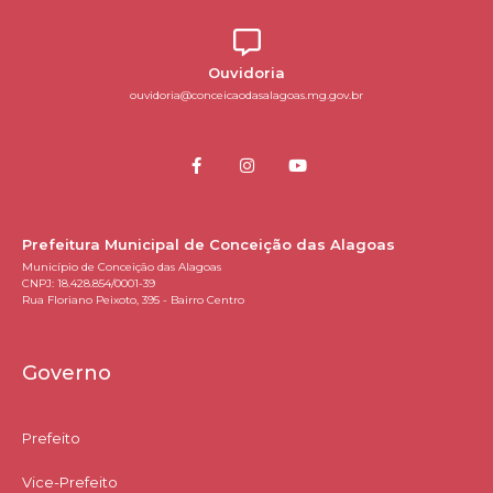
Ouvidoria
ouvidoria@conceicaodasalagoas.mg.gov.br
Prefeitura Municipal de Conceição das Alagoas
Município de Conceição das Alagoas
CNPJ: 18.428.854/0001-39
Rua Floriano Peixoto, 395 - Bairro Centro
Governo
Prefeito
Vice-Prefeito