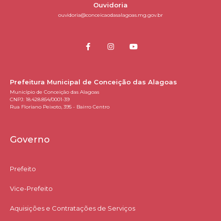
Ouvidoria
ouvidoria@conceicaodasalagoas.mg.gov.br
Prefeitura Municipal de Conceição das Alagoas
Município de Conceição das Alagoas
CNPJ: 18.428.854/0001-39
Rua Floriano Peixoto, 395 - Bairro Centro
Governo
Prefeito
Vice-Prefeito
Aquisições e Contratações de Serviços​