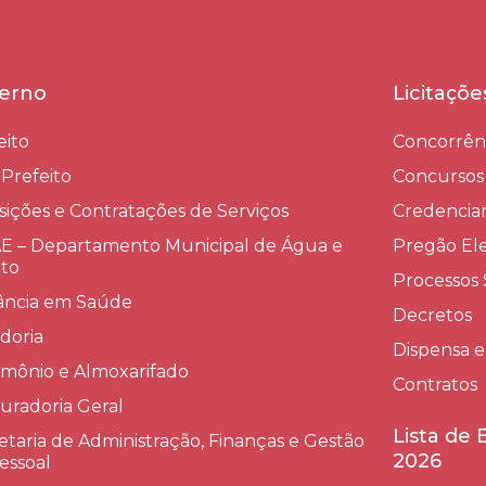
erno
Licitaçõ
eito
Concorrên
-Prefeito
Concursos
sições e Contratações de Serviços​
Credenci
 – Departamento Municipal de Água e
Pregão Ele
to
Processos 
lância em Saúde
Decretos
doria
Dispensa e
imônio e Almoxarifado
Contratos
uradoria Geral
Lista de
etaria de Administração, Finanças e Gestão
2026
essoal