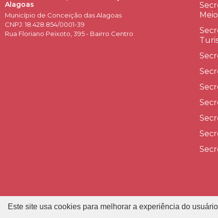
Alagoas
Secr
Meio
Município de Conceição das Alagoas
CNPJ: 18.428.854/0001-39
Secr
Rua Floriano Peixoto, 395 - Bairro Centro
Turi
Secr
Secr
Secr
Secr
Secr
Secr
Secr
Este site usa cookies para melhorar a experiência do usuário
P