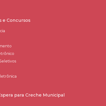
es e Concursos
cia
amento
trônico
Seletivos
letrônica
 Espera para Creche Municipal