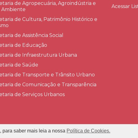
etaria de Agropecuária, Agroindústria e
Acessar Lis
 Ambiente
etaria de Cultura, Patrimônio Histórico e
smo
etaria de Assistência Social
etaria de Educação
etaria de Infraestrutura Urbana
etaria de Saúde
etaria de Transporte e Trânsito Urbano
etaria de Comunicação e Transparência
etaria de Serviços Urbanos
, para saber mais leia a nossa
Política de Cookies.
refeitura Municipal de Conceição das Alagoas