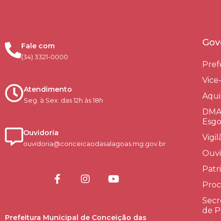
Gov
Fale com
(34) 3321-0000
Pref
Vice
Atendimento
Aqui
Seg. à Sex. das 12h às 18h
DMAE
Esgo
Ouvidoria
Vigi
ouvidoria@conceicaodasalagoas.mg.gov.br
Ouvi
Patr
Proc
Secr
de P
Prefeitura Municipal de Conceição das