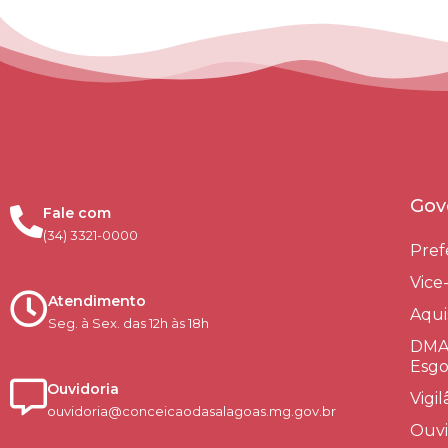
Gov
Fale com
(34) 3321-0000
Pref
Vice
Atendimento
Aqui
Seg. à Sex. das 12h às 18h
DMAE
Esgo
Ouvidoria
Vigi
ouvidoria@conceicaodasalagoas.mg.gov.br
Ouvi