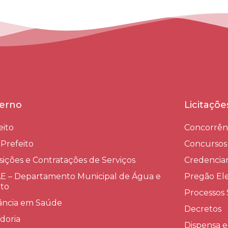
erno
Licitaçõ
eito
Concorrên
-Prefeito
Concursos
sições e Contratações de Serviços​
Credenci
 – Departamento Municipal de Água e
Pregão Ele
to
Processos 
lância em Saúde
Decretos
doria
Dispensa e