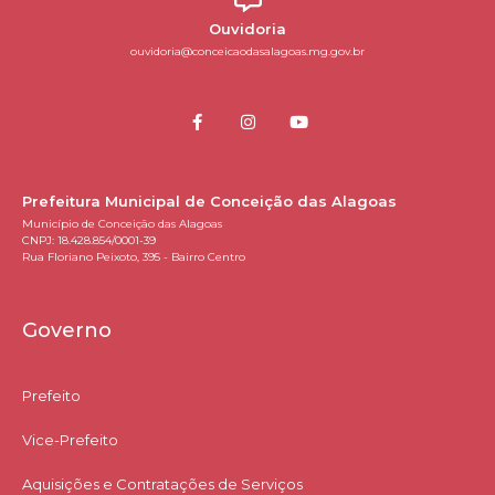
Ouvidoria
ouvidoria@conceicaodasalagoas.mg.gov.br
Prefeitura Municipal de Conceição das Alagoas
Município de Conceição das Alagoas
CNPJ: 18.428.854/0001-39
Rua Floriano Peixoto, 395 - Bairro Centro
Governo
Prefeito
Vice-Prefeito
Aquisições e Contratações de Serviços​