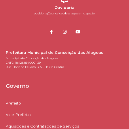
Ouvidoria
ouvidoria@conceicaodasalagoas.mg.gov.br
Prefeitura Municipal de Conceição das Alagoas
Município de Conceição das Alagoas
CNPJ: 18.428.854/0001-39
Rua Floriano Peixoto, 395 - Bairro Centro
Governo
Prefeito
Vice-Prefeito
Aquisições e Contratações de Serviços​