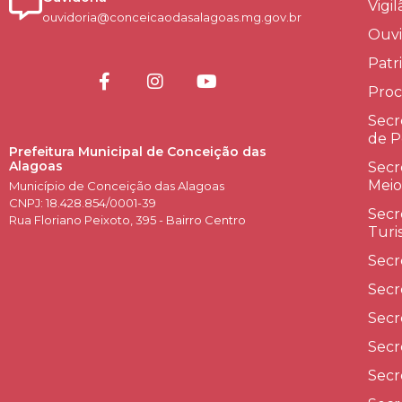
Vigi
ouvidoria@conceicaodasalagoas.mg.gov.br
Ouvi
Patr
Proc
Secr
de P
Prefeitura Municipal de Conceição das
Alagoas
Secr
Meio
Município de Conceição das Alagoas
CNPJ: 18.428.854/0001-39
Secr
Rua Floriano Peixoto, 395 - Bairro Centro
Turi
Secr
Secr
Secr
Secr
Secr