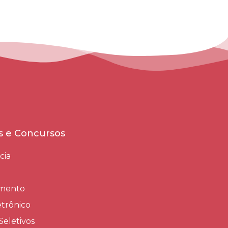
es e Concursos
cia
amento
trônico
Seletivos