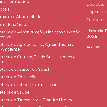
lância em Saúde
Decretos
doria
Dispensa e
imônio e Almoxarifado
Contratos
uradoria Geral
Lista de
etaria de Administração, Finanças e Gestão
2026
essoal
etaria de Agropecuária, Agroindústria e
Acessar Lis
 Ambiente
etaria de Cultura, Patrimônio Histórico e
smo
etaria de Assistência Social
etaria de Educação
etaria de Infraestrutura Urbana
etaria de Saúde
etaria de Transporte e Trânsito Urbano