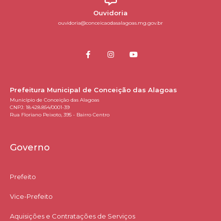
Ouvidoria
ouvidoria@conceicaodasalagoas.mg.gov.br
Prefeitura Municipal de Conceição das Alagoas
Município de Conceição das Alagoas
CNPJ: 18.428.854/0001-39
Rua Floriano Peixoto, 395 - Bairro Centro
Governo
Prefeito
Vice-Prefeito
Aquisições e Contratações de Serviços​