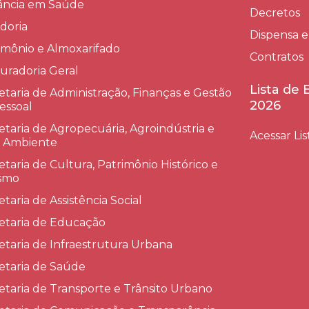
lância em Saúde
Decretos
doria
Dispensa e
imônio e Almoxarifado
Contratos
uradoria Geral
Lista de
etaria de Administração, Finanças e Gestão
2026
essoal
etaria de Agropecuária, Agroindústria e
Acessar Lis
 Ambiente
etaria de Cultura, Patrimônio Histórico e
smo
etaria de Assistência Social
etaria de Educação
etaria de Infraestrutura Urbana
etaria de Saúde
etaria de Transporte e Trânsito Urbano