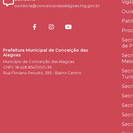
Vigi
ouvidoria@conceicaodasalagoas.mg.gov.br
Ouvi
Patr
Proc
Secr
de P
Prefeitura Municipal de Conceição das
Alagoas
Secr
Meio
Município de Conceição das Alagoas
CNPJ: 18.428.854/0001-39
Secr
Rua Floriano Peixoto, 395 - Bairro Centro
Turi
Secr
Secr
Secr
Secr
Secr