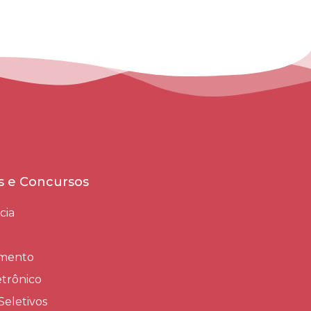
es e Concursos
cia
amento
trônico
Seletivos