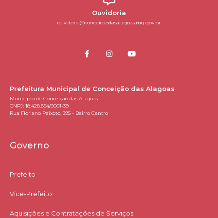
Ouvidoria
ouvidoria@conceicaodasalagoas.mg.gov.br
Prefeitura Municipal de Conceição das Alagoas
Município de Conceição das Alagoas
CNPJ: 18.428.854/0001-39
Rua Floriano Peixoto, 395 - Bairro Centro
Governo
Prefeito
Vice-Prefeito
Aquisições e Contratações de Serviços​