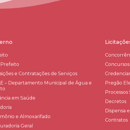
erno
Licitaçõ
eito
Concorrên
-Prefeito
Concursos
sições e Contratações de Serviços​
Credenci
 – Departamento Municipal de Água e
Pregão Ele
to
Processos 
lância em Saúde
Decretos
doria
Dispensa e
imônio e Almoxarifado
Contratos
uradoria Geral