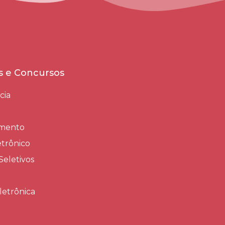
es e Concursos
cia
amento
trônico
Seletivos
letrônica