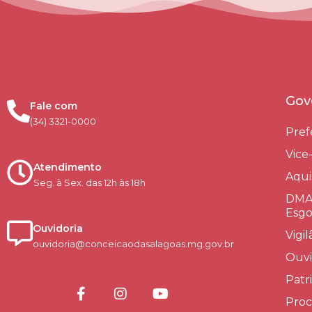
Gov
Fale com
(34) 3321-0000
Pref
Vice
Atendimento
Aqui
Seg. à Sex. das 12h às 18h
DMAE
Esgo
Ouvidoria
Vigi
ouvidoria@conceicaodasalagoas.mg.gov.br
Ouvi
Patr
Proc