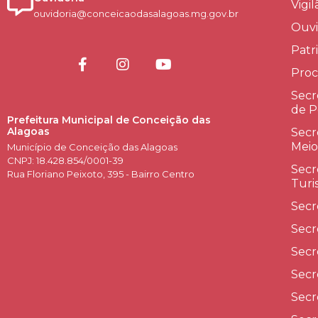
Vigi
ouvidoria@conceicaodasalagoas.mg.gov.br
Ouvi
Patr
Proc
Secr
de P
Prefeitura Municipal de Conceição das
Alagoas
Secr
Meio
Município de Conceição das Alagoas
CNPJ: 18.428.854/0001-39
Secr
Rua Floriano Peixoto, 395 - Bairro Centro
Turi
Secr
Secr
Secr
Secr
Secr