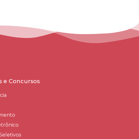
es e Concursos
cia
amento
trônico
Seletivos