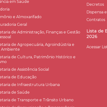
lância em Saúde
Decretos
doria
Dispensa e
imônio e Almoxarifado
Contratos
uradoria Geral
Lista de
etaria de Administração, Finanças e Gestão
2026
essoal
etaria de Agropecuária, Agroindústria e
Acessar Lis
 Ambiente
etaria de Cultura, Patrimônio Histórico e
smo
etaria de Assistência Social
etaria de Educação
etaria de Infraestrutura Urbana
etaria de Saúde
etaria de Transporte e Trânsito Urbano