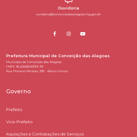
Ouvidoria
ouvidoria@conceicaodasalagoas.mg.gov.br
Prefeitura Municipal de Conceição das Alagoas
Município de Conceição das Alagoas
CNPJ: 18.428.854/0001-39
Rua Floriano Peixoto, 395 - Bairro Centro
Governo
Prefeito
Vice-Prefeito
Aquisições e Contratações de Serviços​