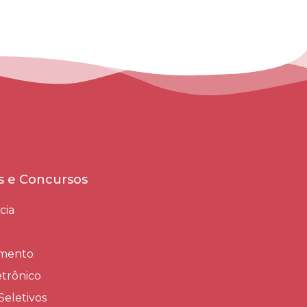
es e Concursos
cia
amento
trônico
Seletivos