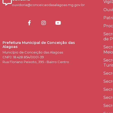
Vigi
ouvidoria@conceicaodasalagoas.mg.gov.br
Ouvi
Patr
Proc
Secr
de P
Prefeitura Municipal de Conceição das
Alagoas
Secr
Meio
Município de Conceição das Alagoas
CNPJ: 18.428.854/0001-39
Secr
Rua Floriano Peixoto, 395 - Bairro Centro
Turi
Secr
Secr
Secr
Secr
Secr