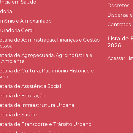
lância em Saúde
Decretos
doria
Dispensa e
imônio e Almoxarifado
Contratos
uradoria Geral
Lista de
etaria de Administração, Finanças e Gestão
2026
essoal
etaria de Agropecuária, Agroindústria e
Acessar Lis
 Ambiente
etaria de Cultura, Patrimônio Histórico e
smo
etaria de Assistência Social
etaria de Educação
etaria de Infraestrutura Urbana
etaria de Saúde
etaria de Transporte e Trânsito Urbano