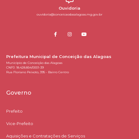
Ouvidoria
ouvidoria@conceicaodasalagoas.mg.gov.br
Prefeitura Municipal de Conceição das Alagoas
Município de Conceição das Alagoas
CNPJ: 18.428.854/0001-39
Rua Floriano Peixoto, 395 - Bairro Centro
Governo
Prefeito
Vice-Prefeito
Aquisições e Contratações de Serviços​