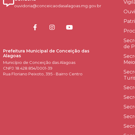
Vigi
ouvidoria@conceicaodasalagoas.mg.gov.br
Ouvi
Patr
Proc
Secr
de P
Prefeitura Municipal de Conceição das
Alagoas
Secr
Meio
Município de Conceição das Alagoas
CNPJ: 18.428.854/0001-39
Secr
Rua Floriano Peixoto, 395 - Bairro Centro
Turi
Secr
Secr
Secr
Secr
Secr