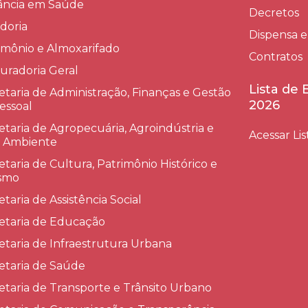
lância em Saúde
Decretos
doria
Dispensa e
imônio e Almoxarifado
Contratos
uradoria Geral
Lista de
etaria de Administração, Finanças e Gestão
2026
essoal
etaria de Agropecuária, Agroindústria e
Acessar Lis
 Ambiente
etaria de Cultura, Patrimônio Histórico e
smo
etaria de Assistência Social
etaria de Educação
etaria de Infraestrutura Urbana
etaria de Saúde
etaria de Transporte e Trânsito Urbano