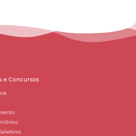
es e Concursos
cia
amento
trônico
Seletivos