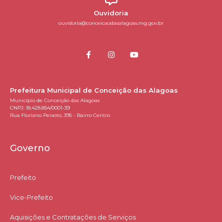
Ouvidoria
ouvidoria@conceicaodasalagoas.mg.gov.br
Prefeitura Municipal de Conceição das Alagoas
Município de Conceição das Alagoas
CNPJ: 18.428.854/0001-39
Rua Floriano Peixoto, 395 - Bairro Centro
Governo
Prefeito
Vice-Prefeito
Aquisições e Contratações de Serviços​