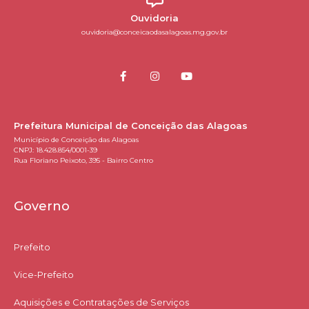
Ouvidoria
ouvidoria@conceicaodasalagoas.mg.gov.br
Prefeitura Municipal de Conceição das Alagoas
Município de Conceição das Alagoas
CNPJ: 18.428.854/0001-39
Rua Floriano Peixoto, 395 - Bairro Centro
Governo
Prefeito
Vice-Prefeito
Aquisições e Contratações de Serviços​