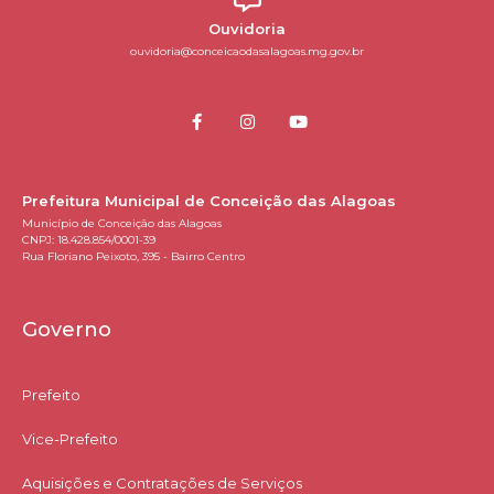
Ouvidoria
ouvidoria@conceicaodasalagoas.mg.gov.br
Prefeitura Municipal de Conceição das Alagoas
Município de Conceição das Alagoas
CNPJ: 18.428.854/0001-39
Rua Floriano Peixoto, 395 - Bairro Centro
Governo
Prefeito
Vice-Prefeito
Aquisições e Contratações de Serviços​