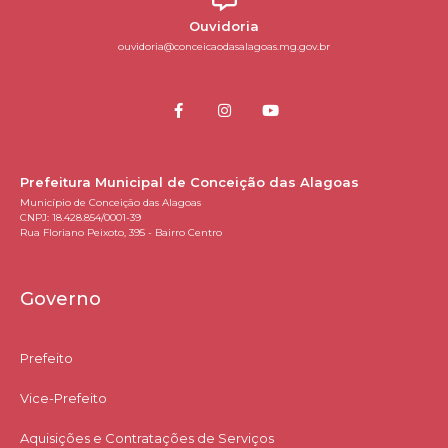
Ouvidoria
ouvidoria@conceicaodasalagoas.mg.gov.br
Prefeitura Municipal de Conceição das Alagoas
Município de Conceição das Alagoas
CNPJ: 18.428.854/0001-39
Rua Floriano Peixoto, 395 - Bairro Centro
Governo
Prefeito
Vice-Prefeito
Aquisições e Contratações de Serviços​