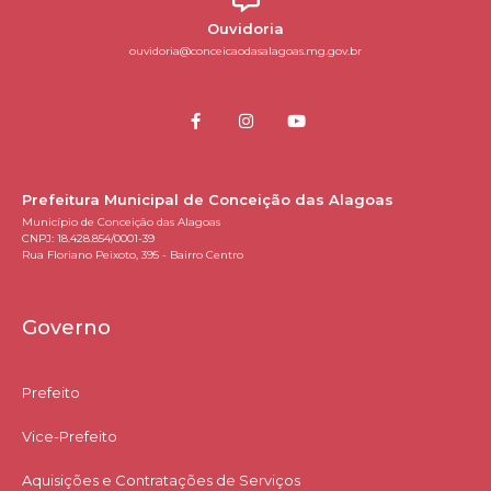
Ouvidoria
ouvidoria@conceicaodasalagoas.mg.gov.br
Prefeitura Municipal de Conceição das Alagoas
Município de Conceição das Alagoas
CNPJ: 18.428.854/0001-39
Rua Floriano Peixoto, 395 - Bairro Centro
Governo
Prefeito
Vice-Prefeito
Aquisições e Contratações de Serviços​