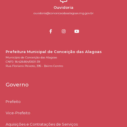
Ouvidoria
ouvidoria@conceicaodasalagoas.mg.gov.br
Prefeitura Municipal de Conceição das Alagoas
Município de Conceição das Alagoas
CNPJ: 18.428.854/0001-39
Rua Floriano Peixoto, 395 - Bairro Centro
Governo
Prefeito
Vice-Prefeito
Aquisições e Contratações de Serviços​