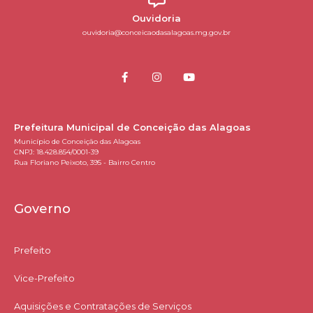
Ouvidoria
ouvidoria@conceicaodasalagoas.mg.gov.br
Prefeitura Municipal de Conceição das Alagoas
Município de Conceição das Alagoas
CNPJ: 18.428.854/0001-39
Rua Floriano Peixoto, 395 - Bairro Centro
Governo
Prefeito
Vice-Prefeito
Aquisições e Contratações de Serviços​