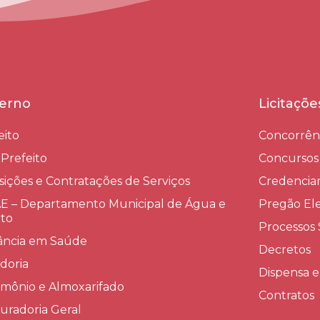
erno
Licitaçõ
eito
Concorrên
-Prefeito
Concursos
sições e Contratações de Serviços​
Credenci
 – Departamento Municipal de Água e
Pregão Ele
to
Processos 
lância em Saúde
Decretos
doria
Dispensa e
imônio e Almoxarifado
Contratos
uradoria Geral