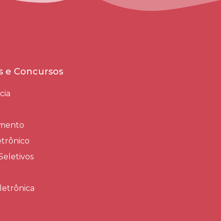
es e Concursos
cia
amento
trônico
Seletivos
letrônica