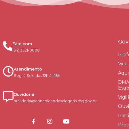
Gov
Fale com
(34) 3321-0000
Pref
Vice
Atendimento
Aqui
Seg. à Sex. das 12h às 18h
DMAE
Esgo
Ouvidoria
Vigi
ouvidoria@conceicaodasalagoas.mg.gov.br
Ouvi
Patr
Proc