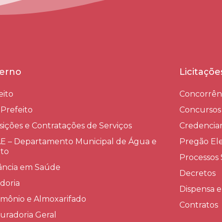
erno
Licitaçõ
eito
Concorrên
-Prefeito
Concursos
sições e Contratações de Serviços​
Credenci
 – Departamento Municipal de Água e
Pregão Ele
to
Processos 
lância em Saúde
Decretos
doria
Dispensa e
imônio e Almoxarifado
Contratos
uradoria Geral