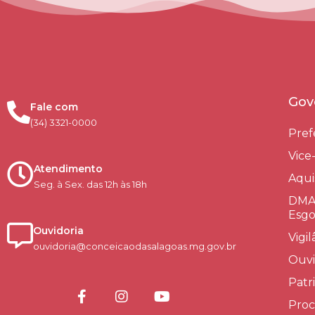
Gov
Fale com
(34) 3321-0000
Pref
Vice
Atendimento
Aqui
Seg. à Sex. das 12h às 18h
DMAE
Esgo
Ouvidoria
Vigi
ouvidoria@conceicaodasalagoas.mg.gov.br
Ouvi
Patr
Proc