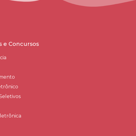
es e Concursos
cia
amento
trônico
Seletivos
letrônica