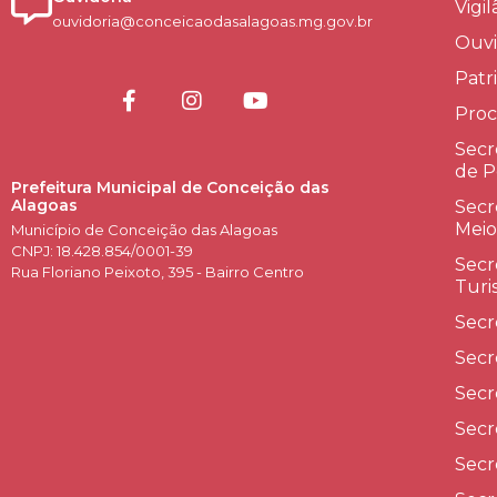
Vigi
ouvidoria@conceicaodasalagoas.mg.gov.br
Ouvi
Patr
Proc
Secr
de P
Prefeitura Municipal de Conceição das
Alagoas
Secr
Meio
Município de Conceição das Alagoas
CNPJ: 18.428.854/0001-39
Secr
Rua Floriano Peixoto, 395 - Bairro Centro
Turi
Secr
Secr
Secr
Secr
Secr