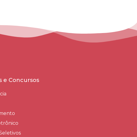
es e Concursos
cia
amento
trônico
Seletivos