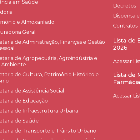
lância em Saúde
Decretos
doria
Dispensa e
imônio e Almoxarifado
Contratos
uradoria Geral
Lista de
etaria de Administração, Finanças e Gestão
2026
essoal
etaria de Agropecuária, Agroindústria e
Acessar Lis
 Ambiente
etaria de Cultura, Patrimônio Histórico e
Lista de
smo
Farmácia
etaria de Assistência Social
Acessar Lis
etaria de Educação
etaria de Infraestrutura Urbana
etaria de Saúde
etaria de Transporte e Trânsito Urbano