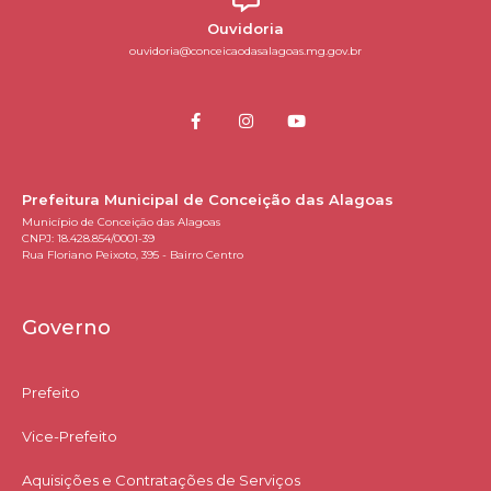
Ouvidoria
ouvidoria@conceicaodasalagoas.mg.gov.br
Prefeitura Municipal de Conceição das Alagoas
Município de Conceição das Alagoas
CNPJ: 18.428.854/0001-39
Rua Floriano Peixoto, 395 - Bairro Centro
Governo
Prefeito
Vice-Prefeito
Aquisições e Contratações de Serviços​