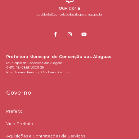
Ouvidoria
ouvidoria@conceicaodasalagoas.mg.gov.br
Prefeitura Municipal de Conceição das Alagoas
Município de Conceição das Alagoas
CNPJ: 18.428.854/0001-39
Rua Floriano Peixoto, 395 - Bairro Centro
Governo
Prefeito
Vice-Prefeito
Aquisições e Contratações de Serviços​