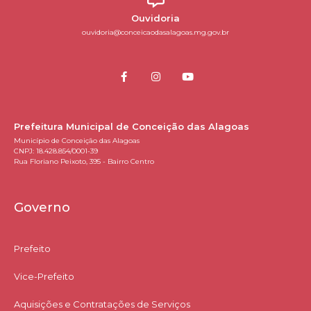
Ouvidoria
ouvidoria@conceicaodasalagoas.mg.gov.br
Prefeitura Municipal de Conceição das Alagoas
Município de Conceição das Alagoas
CNPJ: 18.428.854/0001-39
Rua Floriano Peixoto, 395 - Bairro Centro
Governo
Prefeito
Vice-Prefeito
Aquisições e Contratações de Serviços​