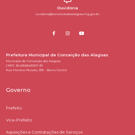
Ouvidoria
ouvidoria@conceicaodasalagoas.mg.gov.br
Prefeitura Municipal de Conceição das Alagoas
Município de Conceição das Alagoas
CNPJ: 18.428.854/0001-39
Rua Floriano Peixoto, 395 - Bairro Centro
Governo
Prefeito
Vice-Prefeito
Aquisições e Contratações de Serviços​