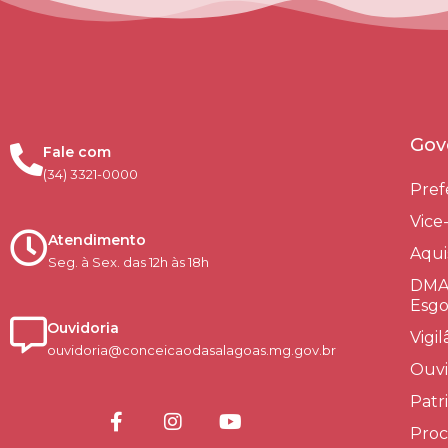
Gov
Fale com
(34) 3321-0000
Pref
Vice
Atendimento
Aqui
Seg. à Sex. das 12h às 18h
DMAE
Esgo
Ouvidoria
Vigi
ouvidoria@conceicaodasalagoas.mg.gov.br
Ouvi
Patr
Proc