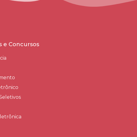
es e Concursos
cia
amento
trônico
Seletivos
letrônica