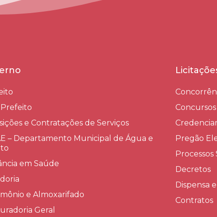
erno
Licitaçõ
eito
Concorrên
-Prefeito
Concursos
sições e Contratações de Serviços​
Credenci
 – Departamento Municipal de Água e
Pregão Ele
to
Processos 
lância em Saúde
Decretos
doria
Dispensa e
imônio e Almoxarifado
Contratos
uradoria Geral