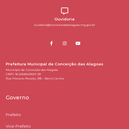
Ouvidoria
ouvidoria@conceicaodasalagoas.mg.gov.br
Prefeitura Municipal de Conceição das Alagoas
Município de Conceição das Alagoas
CNPJ: 18.428.854/0001-39
Rua Floriano Peixoto, 395 - Bairro Centro
Governo
Prefeito
Vice-Prefeito