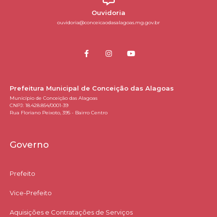
Ouvidoria
ouvidoria@conceicaodasalagoas.mg.gov.br
Prefeitura Municipal de Conceição das Alagoas
Município de Conceição das Alagoas
CNPJ: 18.428.854/0001-39
Rua Floriano Peixoto, 395 - Bairro Centro
Governo
Prefeito
Vice-Prefeito
Aquisições e Contratações de Serviços​