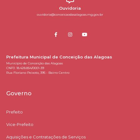
Ouvidoria
ouvidoria@conceicaodasalagoas.mg.gov.br
Prefeitura Municipal de Conceição das Alagoas
Município de Conceição das Alagoas
CNPJ: 18.428.854/0001-39
Rua Floriano Peixoto, 395 - Bairro Centro
Governo
Prefeito
Vice-Prefeito
Aquisições e Contratações de Serviços​