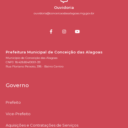
Ouvidoria
ouvidoria@conceicaodasalagoas.mg.gov.br
Prefeitura Municipal de Conceição das Alagoas
Município de Conceição das Alagoas
CNPJ: 18.428.854/0001-39
Rua Floriano Peixoto, 395 - Bairro Centro
Governo
Prefeito
Vice-Prefeito
Aquisições e Contratações de Serviços​