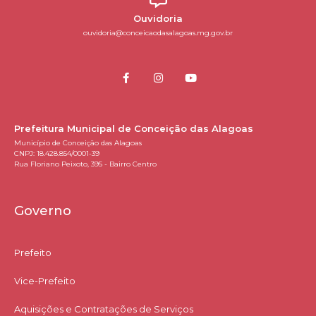
Ouvidoria
ouvidoria@conceicaodasalagoas.mg.gov.br
Prefeitura Municipal de Conceição das Alagoas
Município de Conceição das Alagoas
CNPJ: 18.428.854/0001-39
Rua Floriano Peixoto, 395 - Bairro Centro
Governo
Prefeito
Vice-Prefeito
Aquisições e Contratações de Serviços​