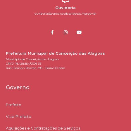
Ouvidoria
ouvidoria@conceicaodasalagoas.mg.gov.br
Prefeitura Municipal de Conceição das Alagoas
Município de Conceição das Alagoas
CNPJ: 18.428.854/0001-39
Rua Floriano Peixoto, 395 - Bairro Centro
Governo
Prefeito
Vice-Prefeito
Aquisições e Contratações de Serviços​