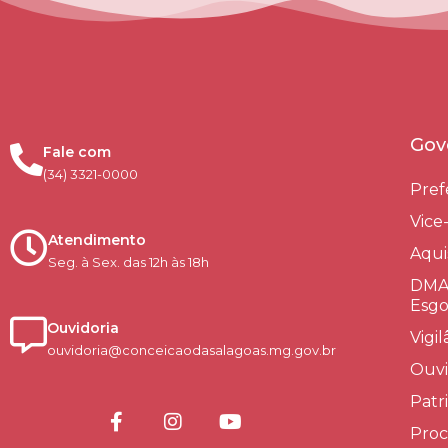
Gov
Fale com
(34) 3321-0000
Pref
Vice
Atendimento
Aqui
Seg. à Sex. das 12h às 18h
DMAE
Esgo
Ouvidoria
Vigi
ouvidoria@conceicaodasalagoas.mg.gov.br
Ouvi
Patr
Proc