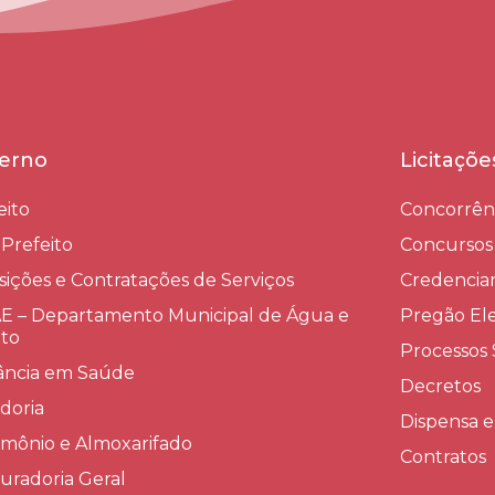
erno
Licitaçõ
eito
Concorrên
-Prefeito
Concursos
sições e Contratações de Serviços​
Credenci
 – Departamento Municipal de Água e
Pregão Ele
to
Processos 
lância em Saúde
Decretos
doria
Dispensa e
imônio e Almoxarifado
Contratos
uradoria Geral