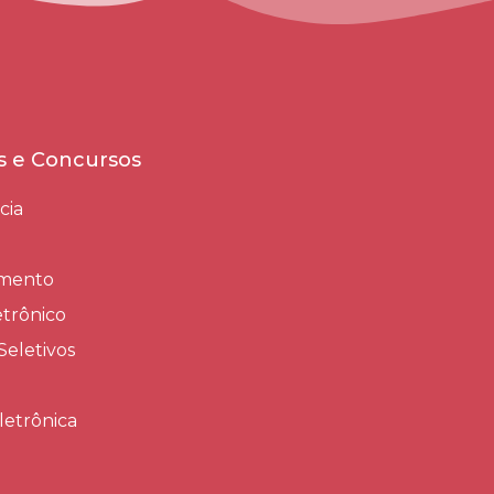
es e Concursos
cia
amento
trônico
Seletivos
letrônica