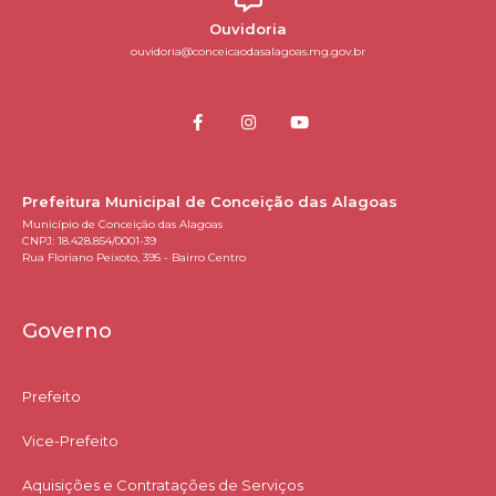
Ouvidoria
ouvidoria@conceicaodasalagoas.mg.gov.br
Prefeitura Municipal de Conceição das Alagoas
Município de Conceição das Alagoas
CNPJ: 18.428.854/0001-39
Rua Floriano Peixoto, 395 - Bairro Centro
Governo
Prefeito
Vice-Prefeito
Aquisições e Contratações de Serviços​