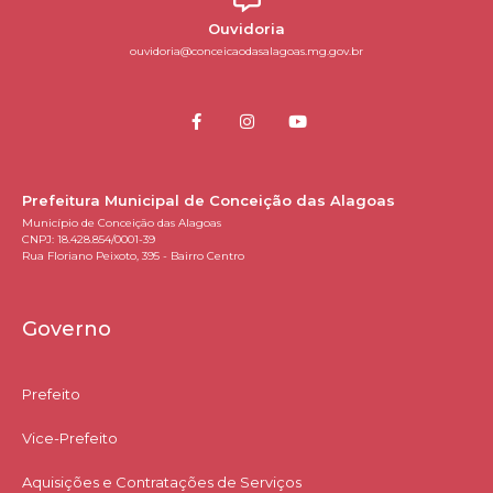
Ouvidoria
ouvidoria@conceicaodasalagoas.mg.gov.br
Prefeitura Municipal de Conceição das Alagoas
Município de Conceição das Alagoas
CNPJ: 18.428.854/0001-39
Rua Floriano Peixoto, 395 - Bairro Centro
Governo
Prefeito
Vice-Prefeito
Aquisições e Contratações de Serviços​