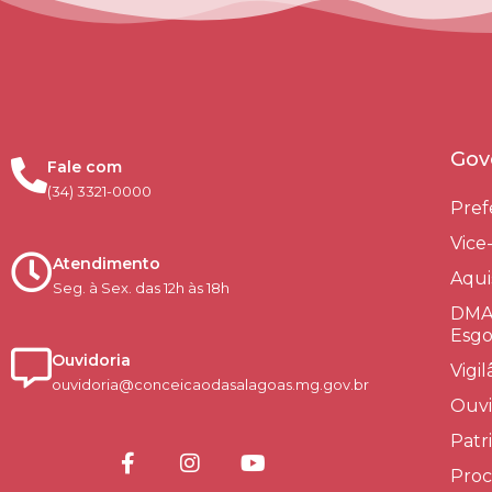
Gov
Fale com
(34) 3321-0000
Pref
Vice
Atendimento
Aqui
Seg. à Sex. das 12h às 18h
DMAE
Esgo
Ouvidoria
Vigi
ouvidoria@conceicaodasalagoas.mg.gov.br
Ouvi
Patr
Proc