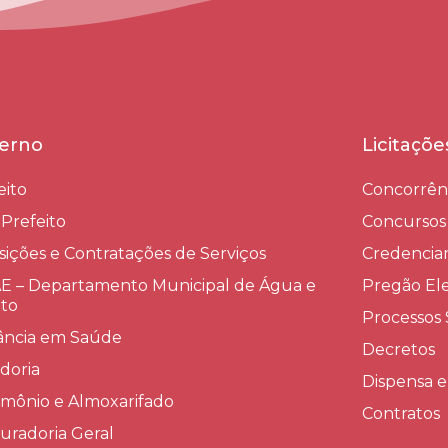
erno
Licitaçõ
eito
Concorrên
-Prefeito
Concursos
sições e Contratações de Serviços​
Credenci
 – Departamento Municipal de Água e
Pregão Ele
to
Processos 
lância em Saúde
Decretos
doria
Dispensa e
imônio e Almoxarifado
Contratos
uradoria Geral