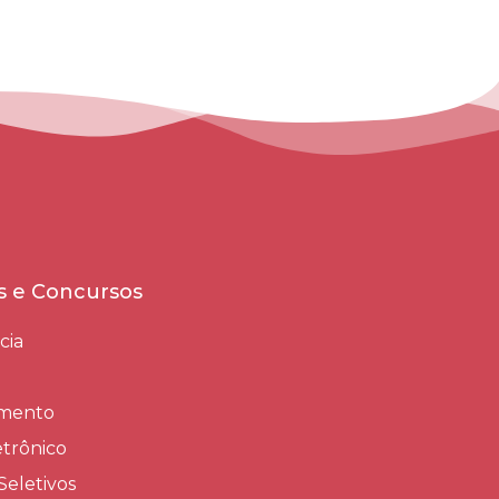
es e Concursos
cia
amento
trônico
Seletivos