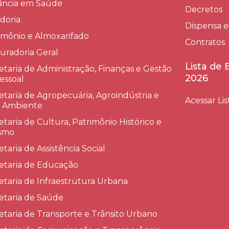
lância em Saúde
Decretos
doria
Dispensa e
imônio e Almoxarifado
Contratos
uradoria Geral
Lista de
etaria de Administração, Finanças e Gestão
2026
essoal
etaria de Agropecuária, Agroindústria e
Acessar Lis
 Ambiente
etaria de Cultura, Patrimônio Histórico e
smo
etaria de Assistência Social
etaria de Educação
etaria de Infraestrutura Urbana
etaria de Saúde
etaria de Transporte e Trânsito Urbano