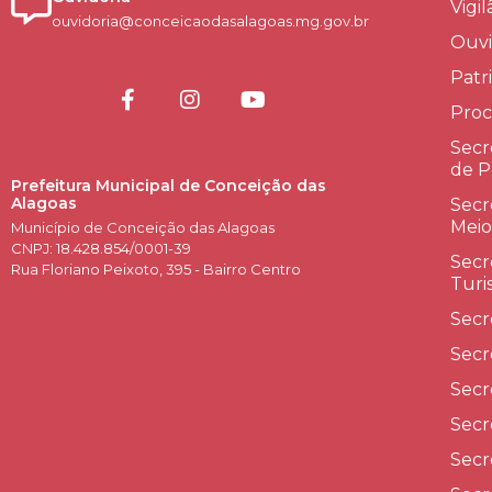
Vigi
ouvidoria@conceicaodasalagoas.mg.gov.br
Ouvi
Patr
Proc
Secr
de P
Prefeitura Municipal de Conceição das
Alagoas
Secr
Meio
Município de Conceição das Alagoas
CNPJ: 18.428.854/0001-39
Secr
Rua Floriano Peixoto, 395 - Bairro Centro
Turi
Secr
Secr
Secr
Secr
Secr