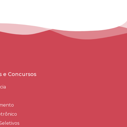
es e Concursos
cia
amento
trônico
Seletivos