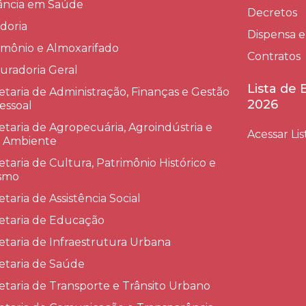
lância em Saúde
Decretos
doria
Dispensa e
imônio e Almoxarifado
Contratos
uradoria Geral
Lista de
etaria de Administração, Finanças e Gestão
2026
essoal
etaria de Agropecuária, Agroindústria e
Acessar Lis
 Ambiente
etaria de Cultura, Patrimônio Histórico e
smo
etaria de Assistência Social
etaria de Educação
etaria de Infraestrutura Urbana
etaria de Saúde
etaria de Transporte e Trânsito Urbano