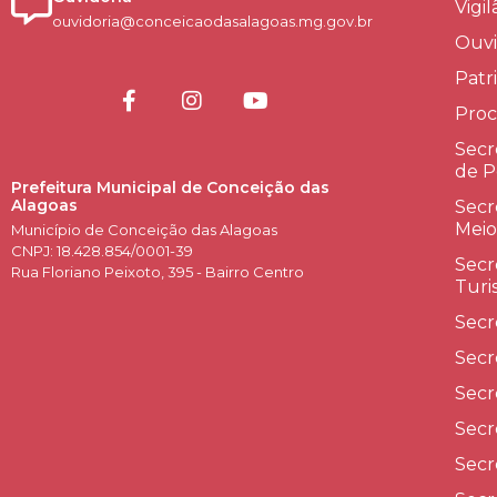
Vigi
ouvidoria@conceicaodasalagoas.mg.gov.br
Ouvi
Patr
Proc
Secr
de P
Prefeitura Municipal de Conceição das
Alagoas
Secr
Meio
Município de Conceição das Alagoas
CNPJ: 18.428.854/0001-39
Secr
Rua Floriano Peixoto, 395 - Bairro Centro
Turi
Secr
Secr
Secr
Secr
Secr